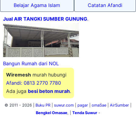
Belajar Agama Islam
Catatan Afandi
Jual AIR TANGKI SUMBER GUNUNG
.
Bangun Rumah dari NOL
Wiremesh
murah hubungi
Afandi: 0813 2770 7780
Ada juga
besi beton murah
.
© 2011 -
2026 |
Buku PR
|
suwur.com
|
pagar
|
omaSae
|
AirSumber
|
Bengkel Omasae
, |
Tenda Suwur
-