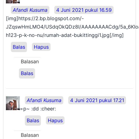
Afandi Kusuma
4 Juni 2021 pukul 16.59
[img]https://2.bp.blogspot.com/-
JZqswHmLMO4/USdqOkQDz8I/AAAAAAAACdg/5a_6KIoa
h123-p-k-no-nu/rumah-adat-bukittinggi1.jpg[/img]
Balas
Hapus
Balasan
Balas
Afandi Kusuma
4 Juni 2021 pukul 17.21
=p~ :dd :cheer:
Balas
Hapus
Balasan