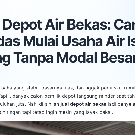
 Depot Air Bekas: Ca
as Mulai Usaha Air Is
ng Tanpa Modal Besa
saha yang stabil, pasarnya luas, dan nggak perlu skill rumit
api... banyak calon pemilik depot langsung minder saat ta
luhan juta. Nah, di sinilah
jual depot air bekas
jadi penyel
h ringan tapi tetap ingin mesin yang layak pakai.