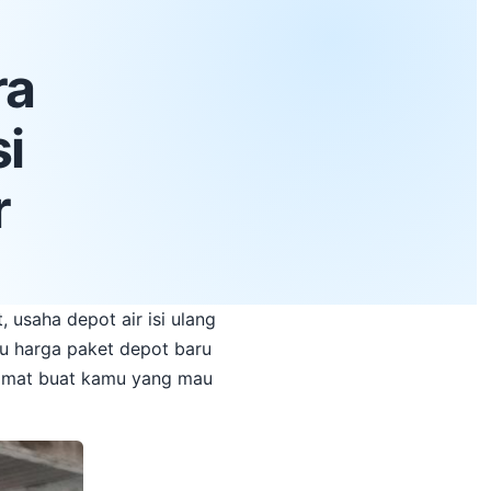
ra
i
r
, usaha depot air isi ulang
hu harga paket depot baru
amat buat kamu yang mau