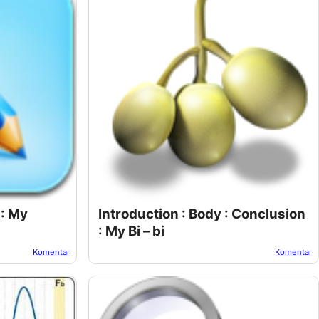
 : My
Introduction : Body : Conclusion
: My Bi – bi
Komentar
Komentar
22
Oleh:
Suwur
Pada:
November 04, 2022