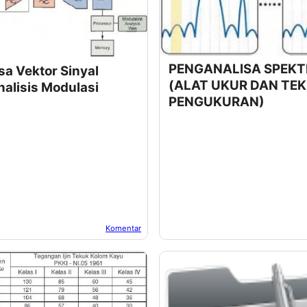
PENGANALISA SPEK
sa Vektor Sinyal
(ALAT UKUR DAN TEK
alisis Modulasi
PENGUKURAN)
Komentar
uma
Pada:
Oktober 25, 2022
Oleh:
Afandi Kusuma
Pada:
Oktober 2