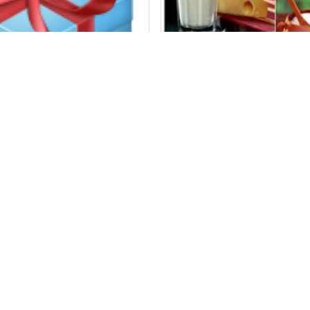
R DAN TEKNIK
RAN
Peran Ilmu Kimia : pr
Komentar
a:
Oktober 16, 2022
Oleh:
Suwur
Pada:
Oktober 16, 2022