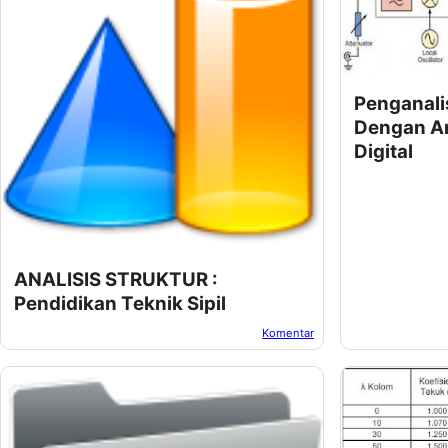
Penganali
Dengan An
Digital
ANALISIS STRUKTUR :
Pendidikan Teknik Sipil
Komentar
Oleh:
Suwur
Pada:
Oktober 26, 2022
Oleh:
Afandi Kus