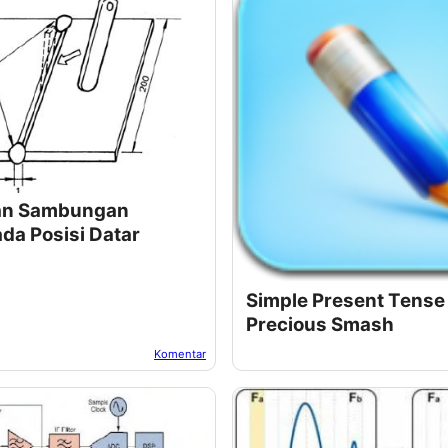
an Sambungan
da Posisi Datar
Simple Present Tense
Precious Smash
Komentar
a:
November 08, 2022
Oleh:
Suwur
Pada:
November 06, 20