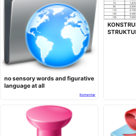
KONSTRUK
STRUKTU
no sensory words and figurative
language at all
Komentar
Oleh:
Suwur
Pada:
Oktober 22, 2022
Oleh:
Suwur
Pad