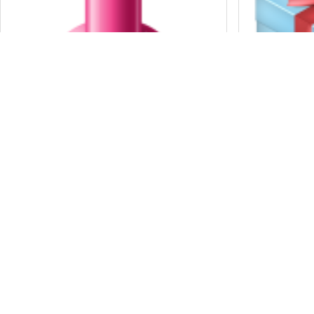
Conclusion : Language Features
ALAT UKU
: My computer
PENGUKU
Komentar
Oleh:
Suwur
Pada:
Oktober 17, 2022
Oleh:
Suwur
Pad