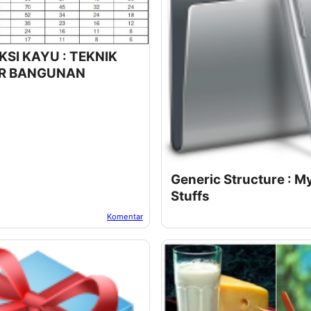
SI KAYU : TEKNIK
R BANGUNAN
Generic Structure : M
Stuffs
Komentar
a:
Oktober 20, 2022
Oleh:
Suwur
Pada:
Oktober 20, 2022