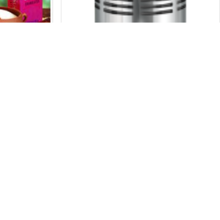
Ruang lingkup Ilmu Kimia
oduk baru
Komentar
Komentar
Oleh:
Suwur
Pada:
Oktober 16, 2022