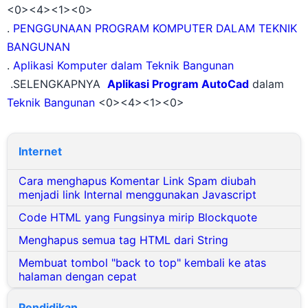
<0>
<4>
<1><0>
.
PENGGUNAAN PROGRAM KOMPUTER DALAM TEKNIK
BANGUNAN
.
Aplikasi Komputer dalam Teknik Bangunan
.SELENGKAPNYA
Aplikasi Program AutoCad
dalam
Teknik Bangunan
<0>
<4>
<1><0>
Internet
Cara menghapus Komentar Link Spam diubah
menjadi link Internal menggunakan Javascript
Code HTML yang Fungsinya mirip Blockquote
Menghapus semua tag HTML dari String
Membuat tombol "back to top" kembali ke atas
halaman dengan cepat
Pendidikan