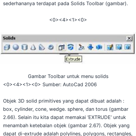
sederhananya terdapat pada Solids Toolbar (gambar).
<0>
<4>
<1><0>
Gambar Toolbar untuk menu solids
<0>
<4>
<1><0> Sumber: AutoCad 2006
Objek 3D solid primitives yang dapat dibuat adalah :
box, cylinder, cone, wedge. sphere, dan torus (gambar
2.66). Selain itu kita dapat memakai ‘EXTRUDE’ untuk
menambah ketebalan objek (gambar 2.67). Objek yang
dapat di-extrude adalah polylines, polygons, rectangles,