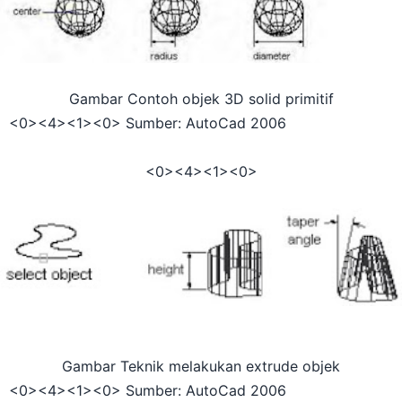
Gambar Contoh objek 3D solid primitif
<0>
<4>
<1><0> Sumber: AutoCad 2006
<0>
<4>
<1><0>
Gambar Teknik melakukan extrude objek
<0>
<4>
<1><0> Sumber: AutoCad 2006