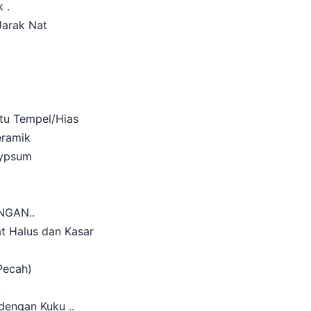
 .
Jarak Nat
tu Tempel/Hias
eramik
Gypsum
NGAN..
at Halus dan Kasar
 Pecah)
.
dengan Kuku ..