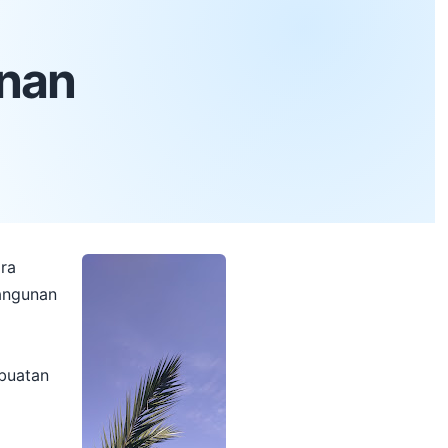
unan
ara
bangunan
mbuatan