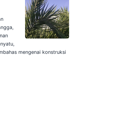
an
angga,
unan
nyatu,
embahas mengenai konstruksi