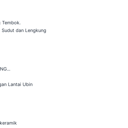
g Tembok.
ng Sudut dan Lengkung
n
G...
an Lantai Ubin
 keramik