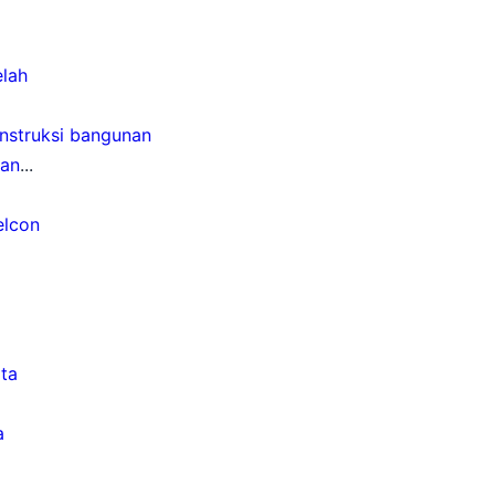
lah
nstruksi bangunan
nan
...
elcon
ta
a