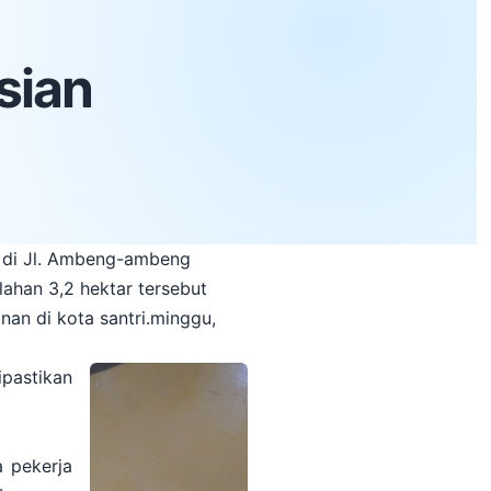
sian
i di Jl. Ambeng-ambeng
lahan 3,2 hektar tersebut
nan di kota santri.minggu,
ipastikan
a pekerja