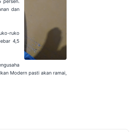
 persen.
kanan dan
uko-ruko
lebar 4,5
engusaha
Ikan Modern pasti akan ramai,