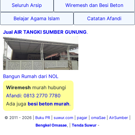
Seluruh Arsip
Wiremesh dan Besi Beton
Belajar Agama Islam
Catatan Afandi
Jual AIR TANGKI SUMBER GUNUNG
.
Bangun Rumah dari NOL
Wiremesh
murah hubungi
Afandi: 0813 2770 7780
Ada juga
besi beton murah
.
© 2011 -
2026 |
Buku PR
|
suwur.com
|
pagar
|
omaSae
|
AirSumber
|
Bengkel Omasae
, |
Tenda Suwur
-