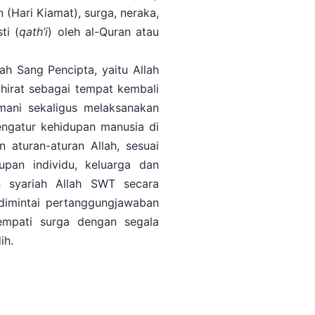
n (Hari Kiamat), surga, neraka,
ti (
qath’i
) oleh al-Quran atau
ah Sang Pencipta, yaitu Allah
hirat sebagai tempat kembali
mani sekaligus melaksanakan
engatur kehidupan manusia di
 aturan-aturan Allah, sesuai
pan individu, keluarga dan
 syariah Allah SWT secara
dimintai pertanggungjawaban
mpati surga dengan segala
ih.