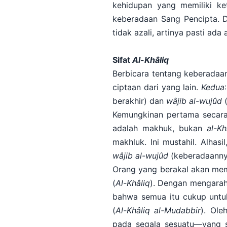
kehidupan yang memiliki k
keberadaan Sang Pencipta. D
tidak azali, artinya pasti ada
Sifat
Al-Khâliq
Berbicara tentang keberadaa
ciptaan dari yang lain.
Kedua
berakhir) dan
wâjib al-wujûd
(
Kemungkinan pertama secara p
adalah makhuk, bukan
al-Kh
makhluk. Ini mustahil. Alhasi
wâjib al-wujûd
(keberadaannya
Orang yang berakal akan mem
(
Al-Khâliq
). Dengan mengarah
bahwa semua itu cukup untuk
(
Al-Khâliq
al-Mudabbir
). Ole
pada segala sesuatu—yang 