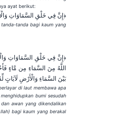
ya ayat berikut:
﴿إِنَّ
فِي
خَلْقِ
السَّمَاوَاتِ
وَالْ﴾
t tanda-tanda bagi kaum yang
﴿إِنَّ
فِي
خَلْقِ
السَّمَاوَاتِ
وَالْ
اللَّهُ مِنَ السَّمَاءِ مِن مَّاءٍ فَأَحْي
بَيْنَ السَّمَاءِ وَالْأَرْضِ لَآيَاتٍ لِ﴾
berlayar di laut membawa apa
Dia menghidupkan bumi sesudah
n dan awan yang dikendalikan
llah) bagi kaum yang berakal