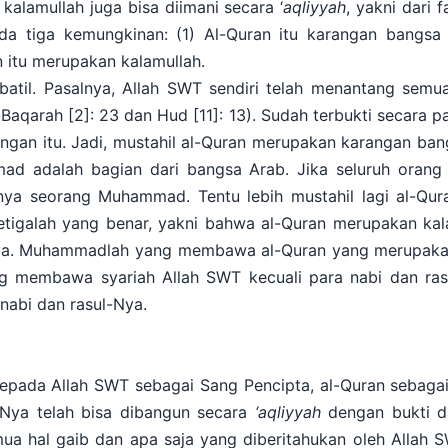
kalamullah juga bisa diimani secara ‘
aqliyyah
, yakni dari 
da tiga kemungkinan: (1) Al-Quran itu karangan bangsa 
 itu merupakan kalamullah.
batil. Pasalnya, Allah SWT sendiri telah menantang sem
Baqarah [2]: 23 dan Hud [11]: 13). Sudah terbukti secara 
gan itu. Jadi, mustahil al-Quran merupakan karangan ba
mmad adalah bagian dari bangsa Arab. Jika seluruh ora
anya seorang Muhammad. Tentu lebih mustahil lagi al-Qu
ketigalah yang benar, yakni bahwa al-Quran merupakan kal
a. Muhammadlah yang membawa al-Quran yang merupakan 
ng membawa syariah Allah SWT kecuali para nabi dan rasul
nabi dan rasul-Nya.
epada Allah SWT sebagai Sang Pencipta, al-Quran sebaga
-Nya telah bisa dibangun secara
‘aqliyyah
dengan bukti dan
a hal gaib dan apa saja yang diberitahukan oleh Allah 