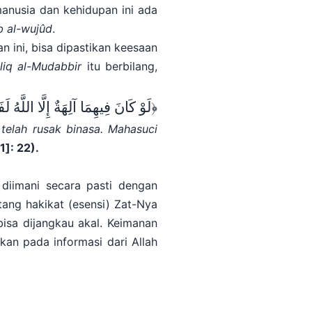
manusia dan kehidupan ini ada
b al-wujûd
.
 ini, bisa dipastikan keesaan
liq al-Mudabbir
itu berbilang,
﴿لَوْ كَانَ فِيهِمَا آلِهَةٌ إِلَّا اللَّهُ
لَف
 telah rusak binasa. Mahasuci
1
]
: 22)
.
 diimani secara pasti dengan
tang hakikat (esensi) Zat-Nya
bisa dijangkau akal. Keimanan
kan pada informasi dari Allah