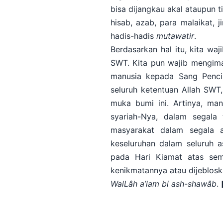
bisa dijangkau akal ataupun ti
hisab, azab, para malaikat, j
hadis-hadis
mutawatir
.
Berdasarkan hal itu, kita wa
SWT. Kita pun wajib mengima
manusia kepada Sang Pencip
seluruh ketentuan Allah SWT
muka bumi ini. Artinya, man
syariah-Nya, dalam segala
masyarakat dalam segala 
keseluruhan dalam seluruh 
pada Hari Kiamat atas se
kenikmatannya atau dijeblos
WalLâh a’lam bi ash-shawâb
.