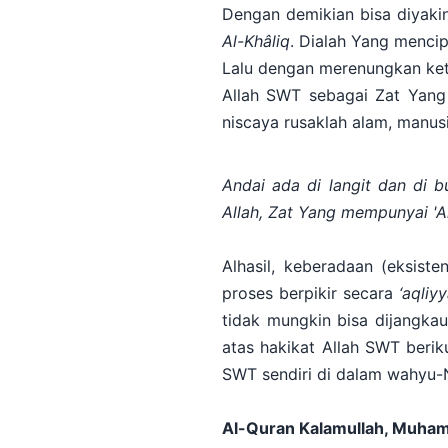
Dengan demikian bisa diyakin
Al-Khâliq
. Dialah Yang mencip
Lalu dengan merenungkan kete
Allah SWT sebagai Zat Yang
niscaya rusaklah alam, manus
Andai
ada di langit dan di b
Allah, Zat Yang mempunyai 'A
Alhasil, keberadaan (eksist
proses berpikir secara
‘aqliy
tidak mungkin bisa dijangkau
atas hakikat Allah SWT berik
SWT sendiri di dalam wahyu-
Al-Quran Kalamullah, Muham