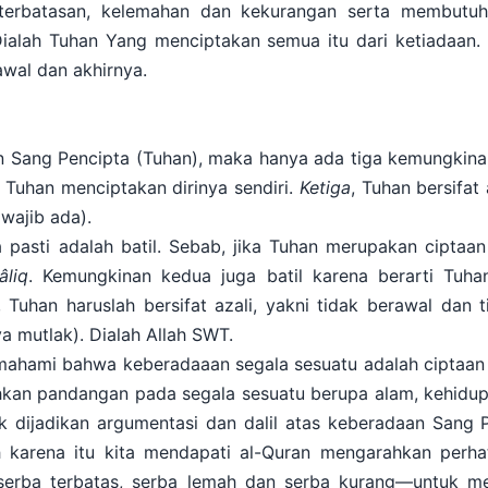
eterbatasan, kelemahan dan kekurangan serta membutuh
ialah Tuhan Yang menciptakan semua itu dari ketiadaan. 
 awal dan akhirnya.
n Sang Pencipta (Tuhan), maka hanya ada tiga kemungkin
: Tuhan menciptakan dirinya sendiri.
Ketiga
, Tuhan bersifat
wajib ada).
asti adalah batil. Sebab, jika Tuhan merupakan ciptaan 
âliq
. Kemungkinan kedua juga batil karena berarti Tuh
l, Tuhan haruslah bersifat azali, yakni tidak berawal dan 
 mutlak). Dialah Allah SWT.
ahami bahwa keberadaaan segala sesuatu adalah ciptaan 
kan pandangan pada segala sesuatu berupa alam, kehidup
 dijadikan argumentasi dan dalil atas keberadaan Sang
h karena itu kita mendapati al-Quran mengarahkan perh
serba terbatas, serba lemah dan serba kurang—untuk m