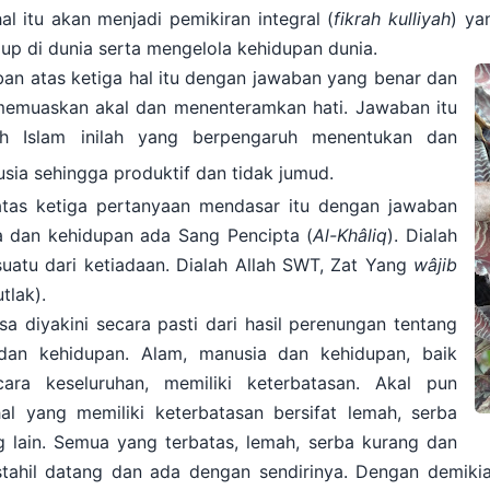
al itu akan menjadi pemikiran integral (
fikrah kulliyah
) ya
p di dunia serta mengelola kehidupan dunia.
an atas ketiga hal itu dengan jawaban yang benar dan
 memuaskan akal dan menenteramkan hati. Jawaban itu
ah Islam inilah yang berpengaruh menentukan dan
ia sehingga produktif dan tidak jumud.
tas ketiga pertanyaan mendasar itu dengan jawaban
a dan kehidupan ada Sang Pencipta (
Al-Khâliq
). Dialah
uatu dari ketiadaan. Dialah Allah SWT, Zat Yang
wâjib
lak).
a diyakini secara pasti dari hasil perenungan tentang
dan kehidupan. Alam, manusia dan kehidupan, baik
ara keseluruhan, memiliki keterbatasan. Akal pun
l yang memiliki keterbatasan bersifat lemah, serba
lain. Semua yang terbatas, lemah, serba kurang dan
tahil datang dan ada dengan sendirinya. Dengan demiki