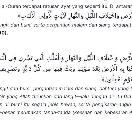
 al-Quran terdapat ratusan ayat yang seperti itu. Di antaran
أَرْضِ وَاخْتِلَافِ اللَّيْلِ وَالنَّهَارِ لَآيَاتٍ لِّأُولِي الْأَلْبَابِ
ngit dan bumi serta pergantian malam dan siang terdapa
90)
.
أَرْضِ وَاخْتِلَافِ اللَّيْلِ وَالنَّهَارِ وَالْفُلْكِ الَّتِي تَجْرِي
فِي
الْبَح
َا بِهِ الْأَرْضَ بَعْدَ مَوْتِهَا وَبَثَّ
فِيهَا
مِن كُلِّ دَابَّةٍ وَتَصْرِيفِ
ّقَوْمٍ يَعْقِلُونَ
ngit dan bumi, pergantian malam dan siang, bahtera yang 
ir yang Allah turunkan dari langit—lalu dengan air itu 
an di bumi itu segala jenis hewan, serta pengisaran angi
ar-benar merupakan tanda-tanda (keesaan dan kebesaran A