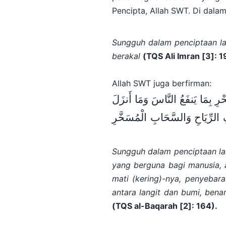
Pencipta, Allah SWT. Di dalam
S
ungguh dalam penciptaan la
berakal
(
TQS Ali Imran [
3
]
: 1
Allah SWT juga berfirman:
ْرِ بِمَا يَنفَعُ النَّاسَ وَمَا
أَنزَلَ
 الرِّيَاحِ وَالسَّحَابِ الْمُسَخَّرِ
Sungguh dalam penciptaan la
yang berguna bagi manusia, a
mati (kering)-nya, penyebar
antara langit dan bumi, ben
(
TQS al-Baqarah [
2
]
: 164)
.