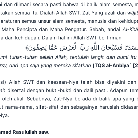
i dan diimani secara pasti bahwa di balik alam semesta, 
takan semua itu. Dialah Allah SWT, Zat Yang azali dan
wâji
raturan semua unsur alam semesta, manusia dan kehidupan
 Maha Pencipta dan Maha Pengatur. Sebab, andai
Al-Khâ
ia dan kehidupan. Dalam hal ini Allah SWT berfirman:
َسَدَتَا
فَسُبْحَانَ اللَّهِ رَبِّ الْعَرْشِ عَمَّا يَصِفُونَ﴾
umi tuhan-tuhan selain Allah, tentulah langit dan bumi itu
rsy, dari apa saja yang mereka sifatkan
(
TQS al-Anbiya` [
2
ensi) Allah SWT dan keesaan-Nya telah bisa diyakini dan
yah
disertai dengan bukti-bukti dan dalil pasti. Adapun ten
 oleh akal. Sebabnya, Zat-Nya berada di balik apa yang 
ut nama-nama, sifat-sifat dan sebagainya haruslah didasar
Nya.
mad Rasulullah saw.