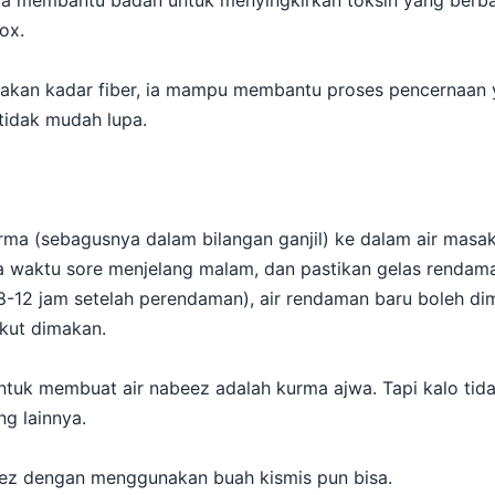
ga membantu badan untuk menyingkirkan toksin yang berb
ox.
i akan kadar fiber, ia mampu membantu proses pencernaan 
 tidak mudah lupa.
ma (sebagusnya dalam bilangan ganjil) ke dalam air masak 
a waktu sore menjelang malam, dan pastikan gelas rendama
8-12 jam setelah perendaman), air rendaman baru boleh di
kut dimakan.
tuk membuat air nabeez adalah kurma ajwa. Tapi kalo tid
g lainnya.
eez dengan menggunakan buah kismis pun bisa.