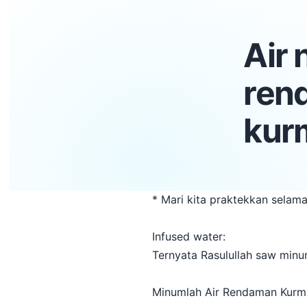
Air 
ren
kurm
* Mari kita praktekkan selam
Infused water:
Ternyata Rasulullah saw minu
Minumlah Air Rendaman Kurma