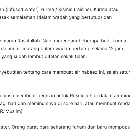
n (infused water) kurma / kismis (raisins). Kurma atau
masak semalaman (dalam wadah yang bertutup) dan
gemaran Rosululloh. Nabi merendam beberapa butir kurma
di dalam air matang dalam wadah bertutup selama 12 jam.
yang sudah lembut ditelan sekali telan.
ebutkan tentang cara membuat air nabeez ini, salah satu
i biasa membuat perasan untuk Rosululloh di dalam air min
i hari dan meminumnya di sore hari, atau membuat rendam
.R. Muslim)
water. Orang barat baru sekarang faham dan baru mempopul