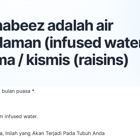
nabeez adalah air
daman (infused wate
a / kismis (raisins)
a bulan puasa *
m infused water.
, Inilah yang Akan Terjadi Pada Tubuh Anda