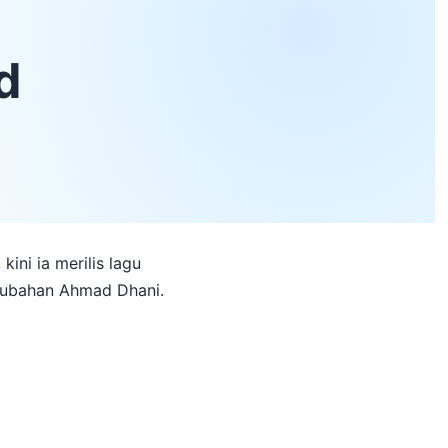
d
ini ia merilis lagu
erubahan Ahmad Dhani.