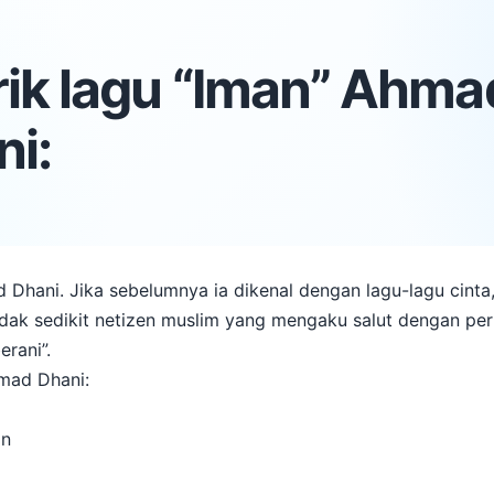
lirik lagu “Iman” Ahma
i:
hani. Jika sebelumnya ia dikenal dengan lagu-lagu cinta, k
Tidak sedikit netizen muslim yang mengaku salut dengan p
berani”.
Ahmad Dhani:
an