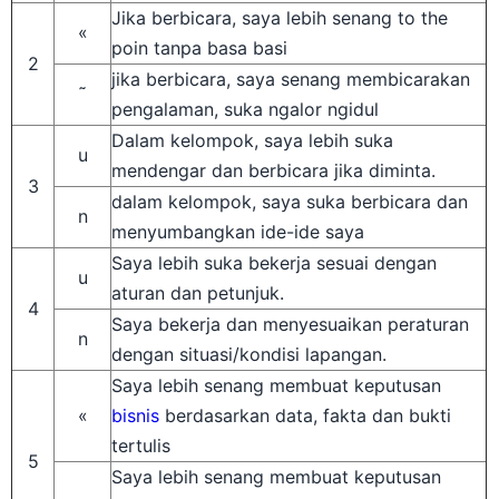
Jika berbicara, saya lebih senang
to the
«
poin
tanpa basa basi
2
jika berbicara, saya senang membicarakan
˜
pengalaman, suka ngalor ngidul
Dalam kelompok, saya lebih suka
u
mendengar dan berbicara jika diminta.
3
dalam kelompok, saya suka berbicara dan
n
menyumbangkan ide-ide saya
Saya lebih suka bekerja sesuai dengan
u
aturan dan petunjuk.
4
Saya bekerja dan menyesuaikan peraturan
n
dengan situasi/kondisi lapangan.
Saya lebih senang membuat keputusan
«
bisnis
berdasarkan data, fakta dan bukti
tertulis
5
Saya lebih senang membuat keputusan
˜
bisnis berdasarkan pengalaman, perasaan