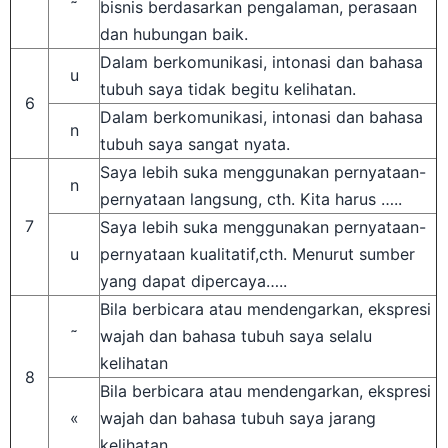
dan hubungan baik.
Dalam berkomunikasi, intonasi dan bahasa
u
tubuh saya tidak begitu kelihatan.
6
Dalam berkomunikasi, intonasi dan bahasa
n
tubuh saya sangat nyata.
Saya lebih suka menggunakan pernyataan-
n
pernyataan langsung, cth. Kita harus …..
7
Saya lebih suka menggunakan pernyataan-
u
pernyataan kualitatif,cth. Menurut sumber
yang dapat dipercaya…..
Bila berbicara atau mendengarkan, ekspresi
˜
wajah dan bahasa tubuh saya selalu
kelihatan
8
Bila berbicara atau mendengarkan, ekspresi
«
wajah dan bahasa tubuh saya jarang
kelihatan.