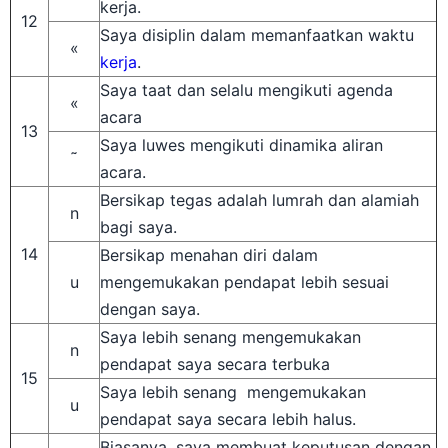
12
Saya disiplin dalam memanfaatkan waktu
«
kerja
.
Saya taat dan selalu mengikuti agenda
«
acara
13
Saya luwes mengikuti dinamika aliran
˜
acara.
Bersikap tegas adalah lumrah dan alamiah
n
bagi saya.
14
Bersikap menahan diri dalam
u
mengemukakan pendapat lebih sesuai
dengan saya.
Saya lebih senang mengemukakan
n
pendapat saya secara terbuka
15
Saya lebih senang mengemukakan
u
pendapat saya secara lebih halus.
Biasanya, saya membuat keputusan dengan