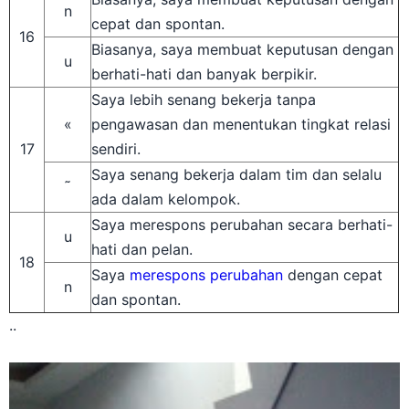
n
cepat dan spontan.
16
Biasanya, saya membuat keputusan dengan
u
berhati-hati dan banyak berpikir.
Saya lebih senang bekerja tanpa
«
pengawasan dan menentukan tingkat relasi
17
sendiri.
Saya senang bekerja dalam tim dan selalu
˜
ada dalam kelompok.
Saya merespons perubahan secara berhati-
u
hati dan pelan.
18
Saya
merespons perubahan
dengan cepat
n
dan spontan.
..