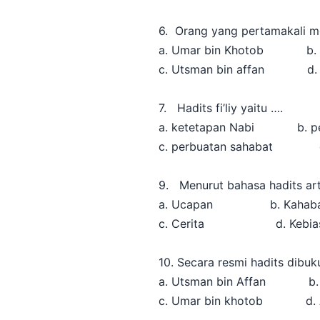
6. Orang yang pertamakali m
a. Umar bin Khotob b. A
c. Utsman bin affan d. Ali
7. Hadits fi’liy yaitu ….
a. ketetapan Nabi b. pe
c. perbuatan sahabat d.
9. Menurut bahasa hadits a
a. Ucapan b. Kahaba
c. Cerita d. Kebias
10. Secara resmi hadits dib
a. Utsman bin Affan b. U
c. Umar bin khotob d. Ali