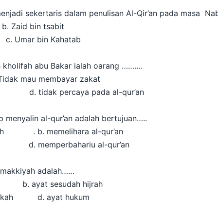
njadi sekertaris dalam penulisan Al-Qir’an pada masa N
Zaid bin tsabit
 Umar bin Kahatab
h kholifah abu Bakar ialah oarang ……….
ak mau membayar zakat
fah d. tidak percaya pada al-qur’an
 menyalin al-qur’an adalah bertujuan…..
llah . b. memelihara al-qur’an
lang d. memperbahariu al-qur’an
t makkiyah adalah……
h b. ayat sesudah hijrah
i mekah d. ayat hukum