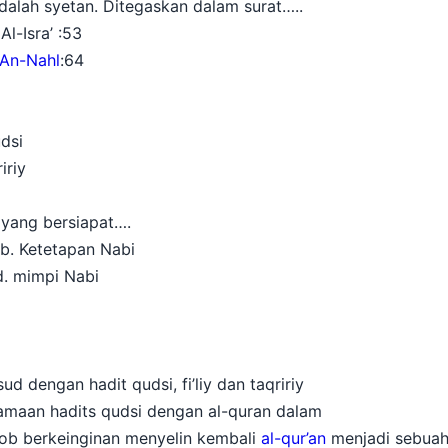
dalah syetan. Ditegaskan dalam surat…..
sra’ :53
An-Nahl
:64
si
iy
s yang bersiapat….
tetapan Nabi
mimpi Nabi
 dengan hadit qudsi, fi’liy dan taqririy
maan hadits qudsi dengan al-quran dalam
b berkeinginan menyelin kembali
al-qur’an
menjadi sebuah