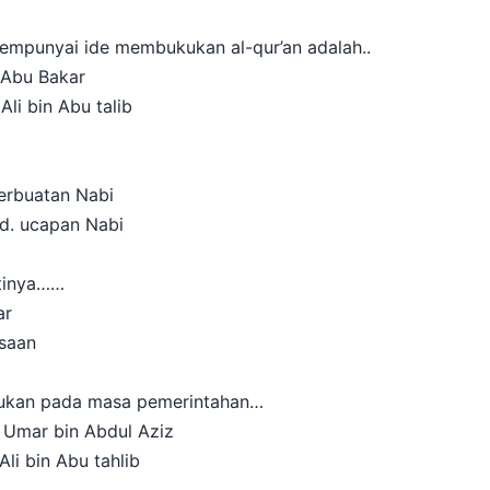
empunyai ide membukukan al-qur’an adalah..
bu Bakar
 bin Abu talib
rbuatan Nabi
 ucapan Nabi
rtinya……
r
aan
ukukan pada masa pemerintahan…
mar bin Abdul Aziz
 bin Abu tahlib