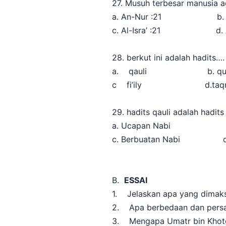
27. Musuh terbesar manusia a
a. An-Nur :21 b. Al-I
c. Al-Isra’ :21 d.
28. berkut ini adalah hadits….
a. qauli b. qud
c fi’ily d.taqrir
29. hadits qauli adalah hadit
a. Ucapan Nabi b. Ke
c. Berbuatan Nabi d. 
B.
ESSAI
1. Jelaskan apa yang dimaksud
2. Apa berbedaan dan persa
3. Mengapa Umatr bin Khoto