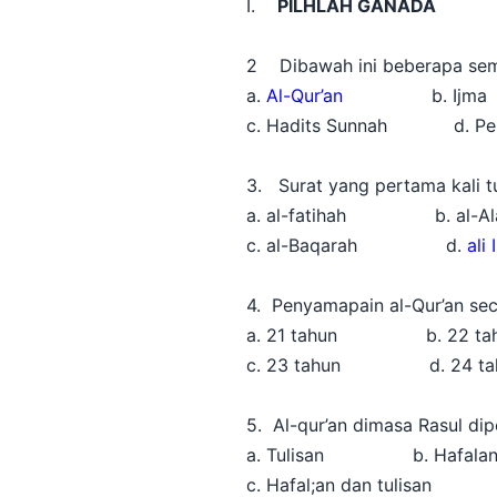
I.
PILHLAH GANADA
2 Dibawah ini beberapa sem
a.
Al-Qur’an
b. Ijma
c. Hadits Sunnah d. Pend
3. Surat yang pertama kali 
a. al-fatihah b. al-Al
c. al-Baqarah d.
ali
4. Penyamapain al-Qur’an se
a. 21 tahun b. 22 ta
c. 23 tahun d. 24 ta
5. Al-qur’an dimasa Rasul di
a. Tulisan b. Hafala
c. Hafal;an dan tulisan c