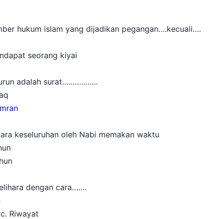
ber hukum islam yang dijadikan pegangan….kecuali….
apat seorang kiyai
turun adalah surat……………..
aq
 Imran
cara keseluruhan oleh Nabi memakan waktu
hun
hun
pelihara dengan cara…….
n
. Riwayat