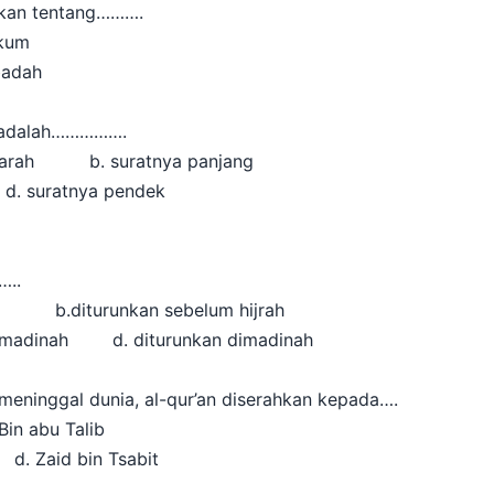
sikan tentang……….
kum
dah
adalah…………….
 hijarah b. suratnya panjang
suratnya pendek
…..
b.diturunkan sebelum hijrah
ondisi madinah d. diturunkan dimadinah
meninggal dunia, al-qur’an diserahkan kepada….
abu Talib
Zaid bin Tsabit