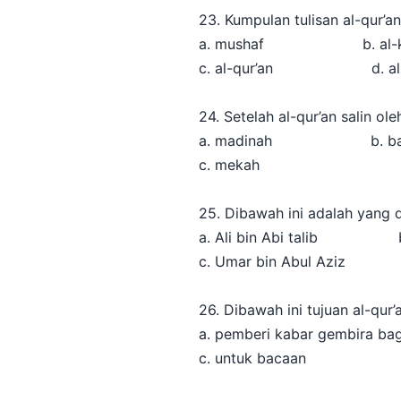
23. Kumpulan tulisan al-qur’a
a. mushaf b. al-ki
c. al-qur’an d. al-z
24. Setelah al-qur’an salin ol
a. madinah b. bas
c. mekah c. be
25. Dibawah ini adalah yang 
a. Ali bin Abi talib b.
c. Umar bin Abul Aziz 
26. Dibawah ini tujuan al-qur’
a. pemberi kabar gembira ba
c. untuk bacaan d. p