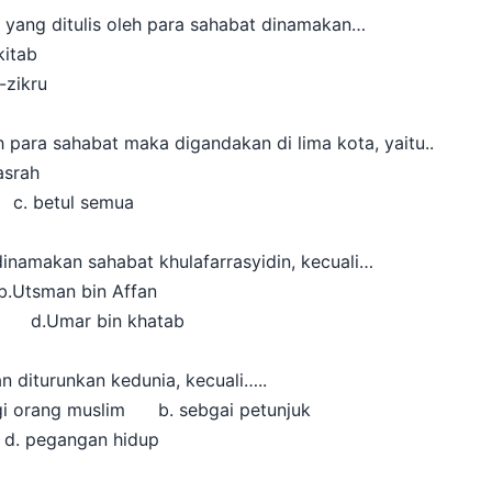
n yang ditulis oleh para sahabat dinamakan…
tab
ikru
eh para sahabat maka digandakan di lima kota, yaitu..
rah
tul semua
dinamakan sahabat khulafarrasyidin, kecuali…
Utsman bin Affan
d.Umar bin khatab
an diturunkan kedunia, kecuali…..
gi orang muslim b. sebgai petunjuk
egangan hidup