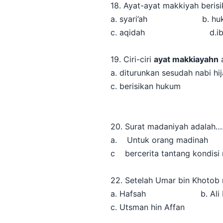
18. Ayat-ayat makkiyah beri
a. syari’ah b. hu
c. aqidah d.iba
19. Ciri-ciri
ayat makkiayahn
a. diturunkan sesudah nabi
c. berisikan hukum d. 
20. Surat madaniyah adalah…
a. Untuk orang madinah 
c bercerita tantang k
22. Setelah Umar bin Khotob 
a. Hafsah b. Ali Bin 
c. Utsman hin Affan d. 