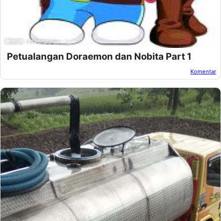
Petualangan Doraemon dan Nobita Part 1
Komentar
Oleh:
Unknown
Pada:
Maret 28, 2013