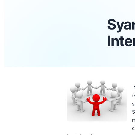
Syar
Inte
M
(
s
S
m
c