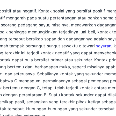
positif atau negatif. Kontak sosial yang bersifat positif me
tif mengarah pada suatu pertentangan atau bahkan sama s
bila seorang pedagang sayur, misalnya, menawarkan dagang
aik sehingga memungkinkan terjadinya jual-beli, kontak ters
gang tersebut bersikap sopan dan dagangannya adalah say
rumah tampak bersungut-sungut sewaktu ditawari
sayuran
, 
yang terakhir ini terjadi kontak negatif yang dapat menyeba
kontak dapat pula bersifat primer atau sekunder. Kontak pri
g bertemu dan, berhadapan muka, seperti misalnya apabi
um, dan seterusnya. Sebaliknya kontak yang sekunder meme
B bahwa C mengagumi permainannya sebagai pemegang per
ak bertemu dengan C, tetapi telah terjadi kontak antara m
 dengan perantaraan B. Suatu kontak sekunder dapat dila
ersikap pasif, sedangkan yang terakhir pihak ketiga sebag
tak tersebut. Hubungan-hubungan yang sekunder tersebut d
f, radio, dan seterusnya.