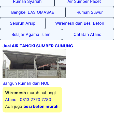
Bengkel LAS OMASAE
Rumah Suwur
Seluruh Arsip
Wiremesh dan Besi Beton
Belajar Agama Islam
Catatan Afandi
Jual AIR TANGKI SUMBER GUNUNG
.
Bangun Rumah dari NOL
Wiremesh
murah hubungi
Afandi: 0813 2770 7780
Ada juga
besi beton murah
.