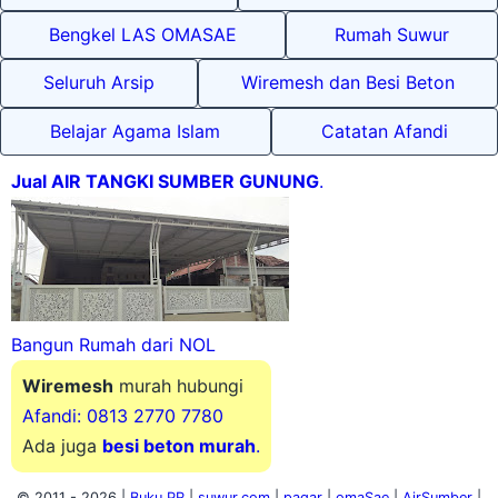
Bengkel LAS OMASAE
Rumah Suwur
Seluruh Arsip
Wiremesh dan Besi Beton
Belajar Agama Islam
Catatan Afandi
Jual AIR TANGKI SUMBER GUNUNG
.
Bangun Rumah dari NOL
Wiremesh
murah hubungi
Afandi: 0813 2770 7780
Ada juga
besi beton murah
.
© 2011 -
2026 |
Buku PR
|
suwur.com
|
pagar
|
omaSae
|
AirSumber
|