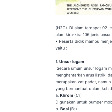
(H2O). Di alam terdapat 92 je
alam kira-kira 106 jenis unsur.
• Peserta didik mampu menjel
yaitu :
1.
Unsur logam
Secara umum unsur logam memi
menghantarkan arus listrik, 
merupakan zat padat, namun t
yang bermanfaat dalam kehidup
a.
Khrom
(Cr)
Digunakan untuk bumper mobil
b.
Besi
(Fe)