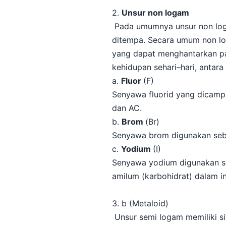
2.
Unsur non logam
Pada umumnya unsur non logam
ditempa. Secara umum non lo
yang dapat menghantarkan p
kehidupan sehari–hari, antara 
a.
Fluor
(F)
Senyawa fluorid yang dicampu
dan AC.
b.
Brom
(Br)
Senyawa brom digunakan seba
c.
Yodium
(I)
Senyawa yodium digunakan se
amilum (karbohidrat) dalam in
3. b (Metaloid)
Unsur semi logam memiliki s