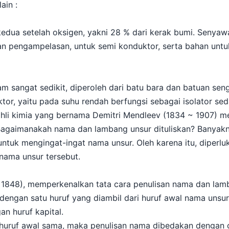
ain :
edua setelah oksigen, yakni 28 % dari kerak bumi. Senyaw
n pengampelasan, untuk semi konduktor, serta bahan unt
 sangat sedikit, diperoleh dari batu bara dan batuan se
r, yaitu pada suhu rendah berfungsi sebagai isolator se
ahli kimia yang bernama Demitri Mendleev (1834 ~ 1907) m
 Bagaimanakah nama dan lambang unsur dituliskan? Banyakn
ntuk mengingat-ingat nama unsur. Oleh karena itu, diperlu
ama unsur tersebut.
 1848), memperkenalkan tata cara penulisan nama dan lamba
dengan satu huruf yang diambil dari huruf awal nama unsur
an huruf kapital.
i huruf awal sama, maka penulisan nama dibedakan dengan 