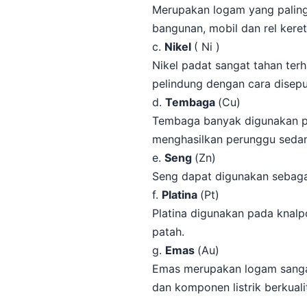
Merupakan logam yang paling
bangunan, mobil dan rel keret
c.
Nikel
( Ni )
Nikel padat sangat tahan terh
pelindung dengan cara disepu
d.
Tembaga
(Cu)
Tembaga banyak digunakan pa
menghasilkan perunggu seda
e.
Seng
(Zn)
Seng dapat digunakan sebagai
f.
Platina
(Pt)
Platina digunakan pada knalp
patah.
g.
Emas
(Au)
Emas merupakan logam sangat
dan komponen listrik berkual