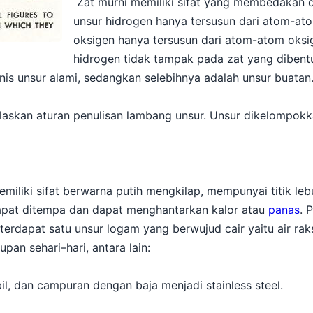
Zat murni memiliki sifat yang membedakan de
unsur hidrogen hanya tersusun dari atom-a
oksigen hanya tersusun dari atom-atom oksig
hidrogen tidak tampak pada zat yang dibentu
nis unsur alami, sedangkan selebihnya adalah unsur buatan
askan aturan penulisan lambang unsur. Unsur dikelompokka
liki sifat berwarna putih mengkilap, mempunyai titik leb
dapat ditempa dan dapat menghantarkan kalor atau
panas
. 
erdapat satu unsur logam yang berwujud cair yaitu air ra
an sehari–hari, antara lain:
, dan campuran dengan baja menjadi stainless steel.