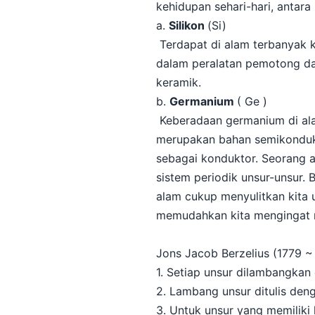
kehidupan sehari-hari, antara l
a.
Silikon
(Si)
Terdapat di alam terbanyak k
dalam peralatan pemotong da
keramik.
b.
Germanium
( Ge )
Keberadaan germanium di alam
merupakan bahan semikondukto
sebagai konduktor. Seorang 
sistem periodik unsur-unsur.
alam cukup menyulitkan kita u
memudahkan kita mengingat n
Jons Jacob Berzelius (1779 ~
1. Setiap unsur dilambangkan 
2. Lambang unsur ditulis deng
3. Untuk unsur yang memilik