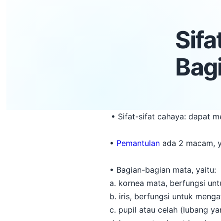
Sifa
Bag
• Sifat-sifat cahaya: dapat 
•
Pemantulan
ada 2 macam, ya
• Bagian-bagian mata, yaitu:
a. kornea mata, berfungsi un
b. iris, berfungsi untuk men
c. pupil atau celah (lubang y