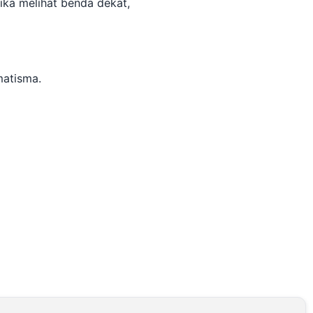
ika melihat benda dekat,
matisma.