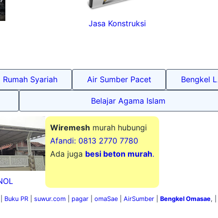
Jasa Konstruksi
Rumah Syariah
Air Sumber Pacet
Bengkel 
Belajar Agama Islam
Wiremesh
murah hubungi
Afandi: 0813 2770 7780
Ada juga
besi beton murah
.
 NOL
 |
Buku PR
|
suwur.com
|
pagar
|
omaSae
|
AirSumber
|
Bengkel Omasae
, 