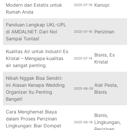
Modern dan Estetis untuk
Kanopi
2025-07-19
Rumah Anda
Panduan Lengkap UKL-UPL
di AMDALNET: Dari Nol
Perizinan
2025-07-16
Sampai Tuntas!
Kualitas Air untuk Industri Es
Bisnis
,
Es
Kristal – Mengapa kualitas
2025-07-14
Kristal
air sangat penting.
Nikah Nggak Bisa Sendiri:
Ini Alasan Kenapa Wedding
Alat Pesta
,
2025-06-29
Organizer Itu Penting
Bisnis
Banget!
Cara Menghemat Biaya
Bisnis
,
dalam Proses Perizinan
Lingkungan
,
2025-06-19
Lingkungan: Biar Dompet
Perizinan
Aman, Izin Jalan Lancar