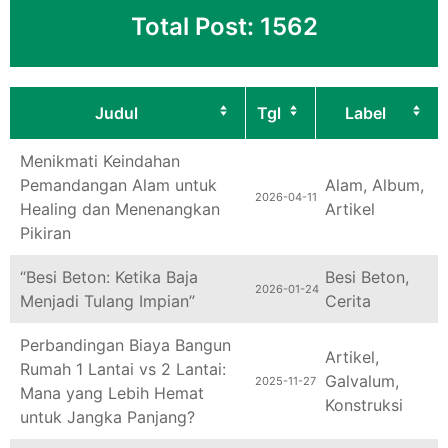
Total Post: 1562
Judul
Tgl
Label
Menikmati Keindahan
Pemandangan Alam untuk
Alam
,
Album
,
2026-04-11
Healing dan Menenangkan
Artikel
Pikiran
“Besi Beton: Ketika Baja
Besi Beton
,
2026-01-24
Menjadi Tulang Impian”
Cerita
Perbandingan Biaya Bangun
Artikel
,
Rumah 1 Lantai vs 2 Lantai:
Galvalum
,
2025-11-27
Mana yang Lebih Hemat
Konstruksi
untuk Jangka Panjang?