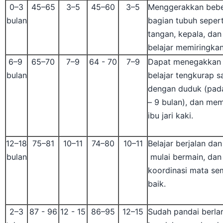
0–3
45–65
3–5
45–60
3–5
Menggerakkan beb
bulan
bagian tubuh sepert
tangan, kepala, dan
belajar memiringkan
6–9
65–70
7–9
64 - 70
7–9
Dapat menegakkan 
bulan
belajar tengkurap 
dengan duduk (pada
– 9 bulan), dan me
ibu jari kaki.
12–18
75–81
10–11
74–80
10–11
Belajar berjalan dan 
bulan
mulai bermain, dan
koordinasi mata se
baik.
2–3
87 - 96
12 - 15
86–95
12–15
Sudah pandai berlar
tahun
berolahraga, dan d