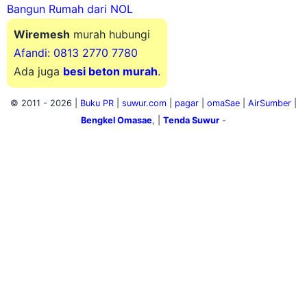
Bangun Rumah dari NOL
Wiremesh
murah hubungi
Afandi: 0813 2770 7780
Ada juga
besi beton murah
.
© 2011 -
2026 |
Buku PR
|
suwur.com
|
pagar
|
omaSae
|
AirSumber
|
Bengkel Omasae
, |
Tenda Suwur
-