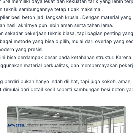
 SNI memiliki daya lekat dan kekuatan tarik yang lebih terj
un teknik sambungannya tetap tidak maksimal.
plier besi beton jadi langkah krusial. Dengan material yan
an hasil akhirnya pun lebih aman serta tahan lama.
sekadar pekerjaan teknis biasa, tapi bagian penting yan
gai metode yang bisa dipilih, mulai dari overlap yang se
odern yang presisi.
ini bisa berdampak besar pada ketahanan struktur. Karena i
enggunakan material berkualitas, dan mempercayakan peker
 berdiri bukan hanya indah dilihat, tapi juga kokoh, aman
t dimulai dari detail kecil seperti sambungan besi beton y