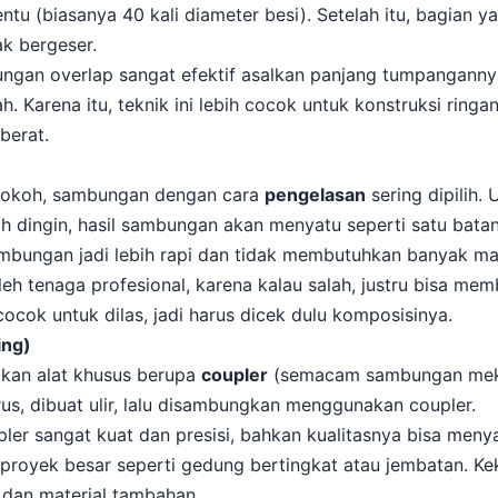
ntu (biasanya 40 kali diameter besi). Setelah itu, bagian 
k bergeser.
gan overlap sangat efektif asalkan panjang tumpangannya s
 Karena itu, teknik ini lebih cocok untuk konstruksi ringa
berat.
 kokoh, sambungan dengan cara
pengelasan
sering dipilih.
lah dingin, hasil sambungan akan menyatu seperti satu bata
sambungan jadi lebih rapi dan tidak membutuhkan banyak m
eh tenaga profesional, karena kalau salah, justru bisa memb
cocok untuk dilas, jadi harus dicek dulu komposisinya.
ing)
kan alat khusus berupa
coupler
(semacam sambungan mekan
us, dibuat ulir, lalu disambungkan menggunakan coupler.
er sangat kuat dan presisi, bahkan kualitasnya bisa menyam
proyek besar seperti gedung bertingkat atau jembatan. Kek
t dan material tambahan.