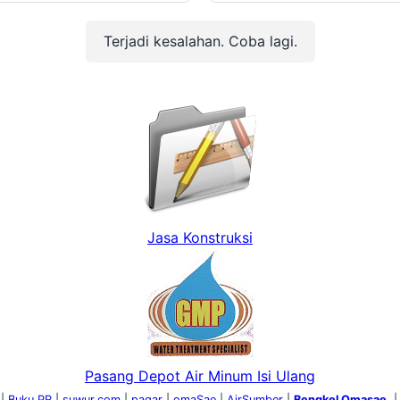
ngkungan
Pada:
Juni 19, 2025
Oleh:
Perijinan Lingkungan
Pada:
Jun
Terjadi kesalahan. Coba lagi.
Jasa Konstruksi
Pasang Depot Air Minum Isi Ulang
 |
Buku PR
|
suwur.com
|
pagar
|
omaSae
|
AirSumber
|
Bengkel Omasae
, 