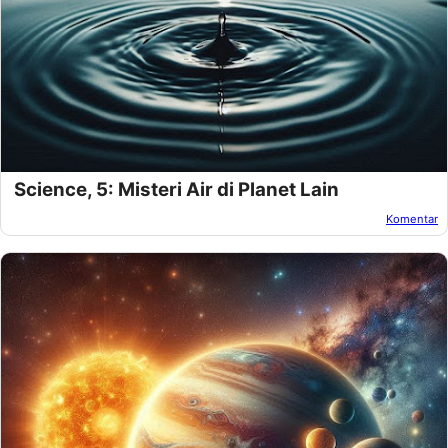
Science, 5: Misteri Air di Planet Lain
Komentar
Oleh:
Amnan Faza
Pada:
November 16, 2024