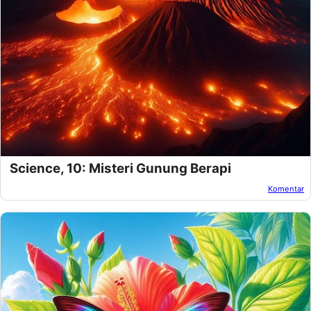
Science, 10: Misteri Gunung Berapi
Komentar
Oleh:
Amnan Faza
Pada:
November 22, 2024