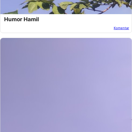
Humor Hamil
Komentar
Oleh:
Afandi Kusuma
Pada:
Desember 15, 2018