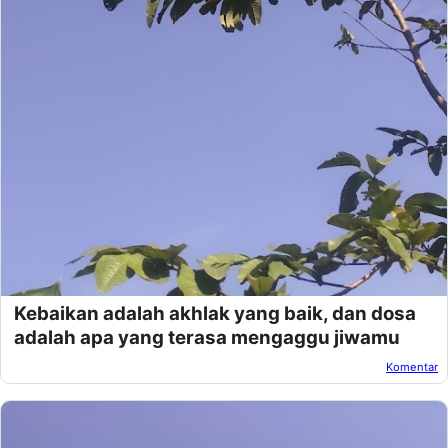
Kebaikan adalah akhlak yang baik, dan dosa
adalah apa yang terasa mengaggu jiwamu
Komentar
Oleh:
Afandi Kusuma
Pada:
Desember 19, 2018