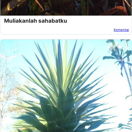
Muliakanlah sahabatku
Komentar
Oleh:
Afandi Kusuma
Pada:
Desember 31, 2018