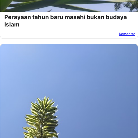
Perayaan tahun baru masehi bukan budaya
Islam
Komentar
Oleh:
Afandi Kusuma
Pada:
Desember 31, 2018