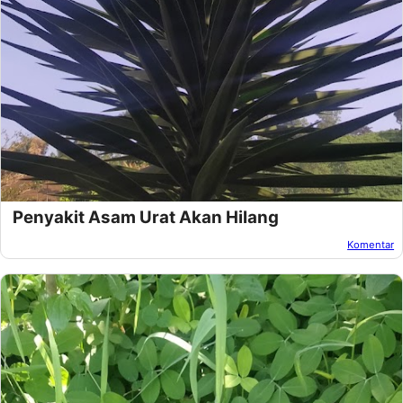
Penyakit Asam Urat Akan Hilang
Komentar
Oleh:
Afandi Kusuma
Pada:
Desember 15, 2018