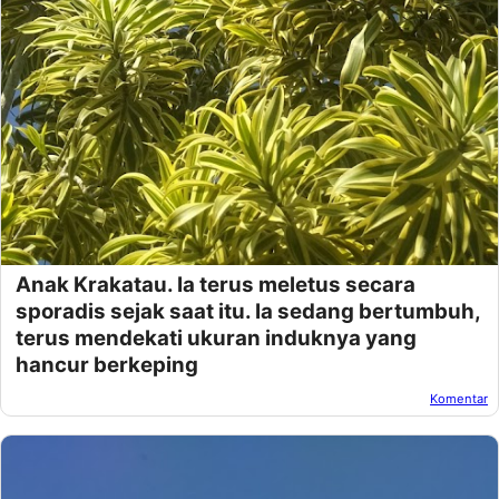
Anak Krakatau. Ia terus meletus secara
sporadis sejak saat itu. Ia sedang bertumbuh,
terus mendekati ukuran induknya yang
hancur berkeping
Komentar
Oleh:
Afandi Kusuma
Pada:
Desember 24, 2018