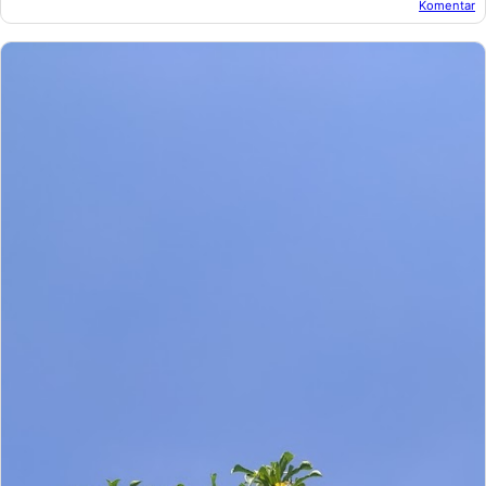
Komentar
Oleh:
Afandi Kusuma
Pada:
Desember 31, 2018