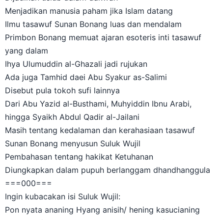
Menjadikan manusia paham jika Islam datang
Ilmu tasawuf Sunan Bonang luas dan mendalam
Primbon Bonang memuat ajaran esoteris inti tasawuf
yang dalam
Ihya Ulumuddin al-Ghazali jadi rujukan
Ada juga Tamhid daei Abu Syakur as-Salimi
Disebut pula tokoh sufi lainnya
Dari Abu Yazid al-Busthami, Muhyiddin Ibnu Arabi,
hingga Syaikh Abdul Qadir al-Jailani
Masih tentang kedalaman dan kerahasiaan tasawuf
Sunan Bonang menyusun Suluk Wujil
Pembahasan tentang hakikat Ketuhanan
Diungkapkan dalam pupuh berlanggam dhandhanggula
===000===
Ingin kubacakan isi Suluk Wujil:
Pon nyata ananing Hyang anisih/ hening kasucianing
Pangeran/ ana ngaku kang weruh mangke/ laksanane