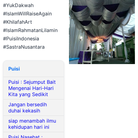
#YukDakwah
#IslamWillRaiseAgain
#KhilafahArt
#IslamRahmatanLilamin
#PuisiIndonesia
#SastraNusantara
Puisi
Puisi : Sejumput Bait
Mengenai Hari-Hari
Kita yang Sedikit
Jangan bersedih
duhai kekasih
siap menambah ilmu
kehidupan hari ini
Puisi Nasehat :