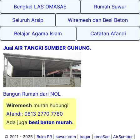
Bengkel LAS OMASAE
Rumah Suwur
Seluruh Arsip
Wiremesh dan Besi Beton
Belajar Agama Islam
Catatan Afandi
Jual AIR TANGKI SUMBER GUNUNG
.
Bangun Rumah dari NOL
Wiremesh
murah hubungi
Afandi: 0813 2770 7780
Ada juga
besi beton murah
.
© 2011 -
2026 |
Buku PR
|
suwur.com
|
pagar
|
omaSae
|
AirSumber
|