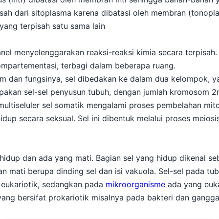
isah dari sitoplasma karena dibatasi oleh membran (tonopl
yang terpisah satu sama lain
el menyelenggarakan reaksi-reaksi kimia secara terpisah. 
ompartementasi, terbagi dalam beberapa ruang.
dan fungsinya, sel dibedakan ke dalam dua kelompok, yai
upakan sel-sel penyusun tubuh, dengan jumlah kromosom 2n
ltiseluler sel somatik mengalami proses pembelahan mitosi
dup secara seksual. Sel ini dibentuk melalui proses meios
hidup dan ada yang mati. Bagian sel yang hidup dikenal seb
ian mati berupa dinding sel dan isi vakuola. Sel-sel pada 
 eukariotik, sedangkan pada
mikroorganisme
ada yang euka
 yang bersifat prokariotik misalnya pada bakteri dan gangga