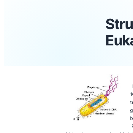
Stru
Euka
I
1
t
g
b
P