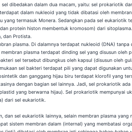
sel dibedakan dalam dua macam, yaitu: sel prokariotik dan 
) terdapat dalam nukleoid yang tidak dibatasi oleh membran 
iru yang termasuk Monera. Sedangkan pada sel eukariotik t
dan protein histon membentuk kromosom) dari sitoplasma. 
dan Protista.
mbran plasma. Di dalamnya terdapat nukleoid (DNA) tanpa d
i membran plasma terdapat dinding sel yang disusun oleh p
akteri sel tersebut dibungkus oleh kapsul (disusun oleh gu
rmukaan sel bakteri terdapat pili yang dapat digunakan u
osintetik dan ganggang hijau biru terdapat klorofil yang te
nya dengan bagian sel lainnya. Jadi, sel prokariotik ada
(plastid yang berwarna hijau). Sel prokariotik mempunyai uk
 dari sel eukariotik.
, dan sel eukariotik lainnya, selain membran plasma yang
dapat sistem membran dalam (internal) yang membatasi org
us (inti) dibatasi oleh membran inti sehingga bahan-bahan 