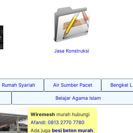
Jasa Konstruksi
Rumah Syariah
Air Sumber Pacet
Bengkel 
Belajar Agama Islam
Wiremesh
murah hubungi
Afandi: 0813 2770 7780
Ada juga
besi beton murah
.