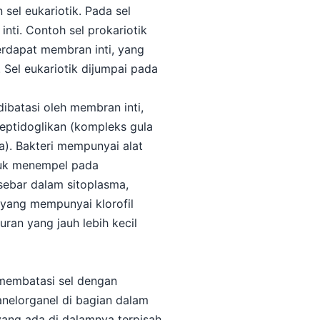
sel eukariotik. Pada sel
inti. Contoh sel prokariotik
erdapat membran inti, yang
Sel eukariotik dijumpai pada
ibatasi oleh membran inti,
eptidoglikan (kompleks gula
la). Bakteri mempunyai alat
ntuk menempel pada
rsebar dalam sitoplasma,
 yang mempunyai klorofil
uran yang jauh lebih kecil
 membatasi sel dengan
anelorganel di bagian dalam
yang ada di dalamnya terpisah