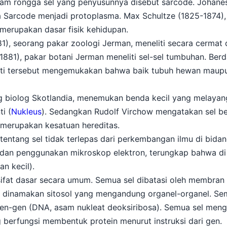
am rongga sel yang penyusunnya disebut sarcode. Johanes
Sarcode menjadi protoplasma. Max Schultze (1825-1874),
erupakan dasar fisik kehidupan.
, seorang pakar zoologi Jerman, meneliti secara cermat da
881), pakar botani Jerman meneliti sel-sel tumbuhan. Berd
ti tersebut mengemukakan bahwa baik tubuh hewan maupun
g biolog Skotlandia, menemukan benda kecil yang melayan
i (
Nukleus
). Sedangkan Rudolf Virchow mengatakan sel ber
l merupakan kesatuan hereditas.
tang sel tidak terlepas dari perkembangan ilmu di bidan
 dan penggunakan mikroskop elektron, terungkap bahwa di 
n kecil).
ifat dasar secara umum. Semua sel dibatasi oleh membran
g dinamakan sitosol yang mengandung organel-organel. S
-gen (DNA, asam nukleat deoksiribosa). Semua sel men
 berfungsi membentuk protein menurut instruksi dari gen.