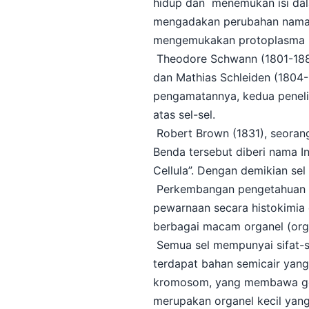
hidup dan menemukan isi dal
mengadakan perubahan nama 
mengemukakan protoplasma m
Theodore Schwann (1801-1881)
dan Mathias Schleiden (1804-1
pengamatannya, kedua peneli
atas sel-sel.
Robert Brown (1831), seoran
Benda tersebut diberi nama Int
Cellula”. Dengan demikian se
Perkembangan pengetahuan ten
pewarnaan secara histokimia
berbagai macam organel (orga
Semua sel mempunyai sifat-s
terdapat bahan semicair yan
kromosom, yang membawa gen
merupakan organel kecil yang