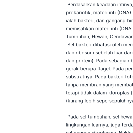
Berdasarkan keadaan intinya, 
prokariotik, materi inti (DNA
ialah bakteri, dan gangang b
memisahkan materi inti (DNA 
Tumbuhan, Hewan, Cendawan, 
Sel bakteri dibatasi oleh me
dan ribosom sebelah luar dar
dan protein). Pada sebagian b
gerak berupa flagel. Pada pe
substratnya. Pada bakteri fot
tanpa membran yang membatasi
tetapi tidak dalam kloroplas 
(kurang lebih sepersepuluhnya)
Pada sel tumbuhan, sel hewan
lingkungan luarnya, juga ter
sel dengan sitoplasma. Nukle